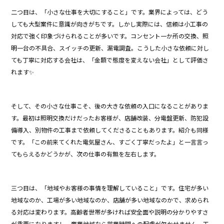
二つ目は、「小さな仕事を大切にすること」です。業界によっては、どう
しても大型案件に意識が向きがちです。しかし実際には、信頼は小工事の
対応で強く印象づけられることが多いです。コンセント一か所の交換、照
明一台の不具合、スイッチの更新、漏電調査。こうした小さな依頼に対し
ても丁寧に対応する会社は、「金額で態度を変えない会社」として評価さ
れます✨
そして、その小さな仕事こそ、後の大きな依頼の入口になることがありま
す。最初は照明交換だけだったお客様が、店舗改装、分電盤更新、防犯設
備導入、別物件の工事まで依頼してくださることもあります。紹介も同様
です。「この前来てくれた電気屋さん、すごく丁寧だったよ」と一言言っ
てもらえるかどうかが、次の仕事の有無を左右します。
三つ目は、「地域やお客様の事情を理解していること」です。住宅が多い
地域なのか、工場が多い地域なのか、店舗が多い地域なのかで、求められ
る対応は変わります。高齢者世帯が多ければ安全面や説明の分かりやすさ
が重要になりますし、商業地域なら営業時間への配慮が欠かせません。工