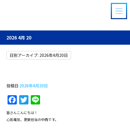
2026 4月 20
日別アーカイブ:
2026年4月20日
第３８回電気工事雑学講座
投稿日
2026年4月20日
F
T
Li
a
w
n
皆さんこんにちは！
c
itt
e
心拓電気、更新担当の中西です。
e
er