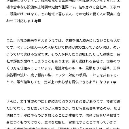
場や倉庫なら設備停止時間の短縮が重要です。信頼される会社は、工事の
一般論だけではなく、その地域で暮らす人、その地域で働く人の現実に合
わせて対応します🏘️🏢
また、会社の未来を考えるうえでは、信頼を個人頼みにしないことも大切
です。ベテラン職人一人の人柄だけで信頼が成り立っている状態は、強い
ようでいて実は不安定です。その人が休んだり退職したりした途端に、会
社の評価が崩れてしまうこともあります。長く選ばれる会社は、信頼のつ
くり方を仕組みにしています。電話対応のルール、見積もりの基準、工事
前説明の流れ、完了報告の型、アフター対応の手順。これらを共有するこ
とで、誰が担当しても一定以上の安心感を提供できるようになります🧩
さらに、若手育成の中にも信頼の視点を入れる必要があります。技術指導
だけでなく、なぜあいさつが大事なのか、なぜ写真報告をするのか、なぜ
清掃まで丁寧にやるのかを教えることが重要です。信頼は気合いや根性で
身につくものではなく、意味を理解し、習慣化することで育っていきま
す。若手が“作業者”で終わらず、“選ばれる職人”へ育つ会社は、将来にわ