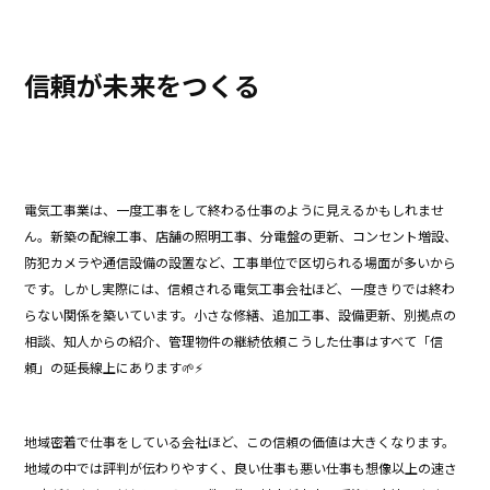
b
o
信頼が未来をつくる
o
k
電気工事業は、一度工事をして終わる仕事のように見えるかもしれませ
ん。新築の配線工事、店舗の照明工事、分電盤の更新、コンセント増設、
防犯カメラや通信設備の設置など、工事単位で区切られる場面が多いから
です。しかし実際には、信頼される電気工事会社ほど、一度きりでは終わ
らない関係を築いています。小さな修繕、追加工事、設備更新、別拠点の
相談、知人からの紹介、管理物件の継続依頼――こうした仕事はすべて「信
頼」の延長線上にあります🌱⚡
地域密着で仕事をしている会社ほど、この信頼の価値は大きくなります。
地域の中では評判が伝わりやすく、良い仕事も悪い仕事も想像以上の速さ