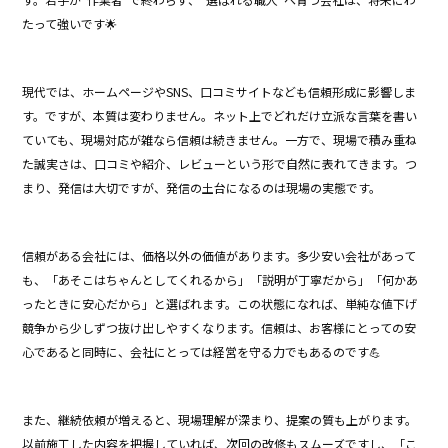
たって強いです🌟
現代では、ホームページやSNS、口コミサイトなども信頼形成に影響しま
す。ですが、本質は変わりません。ネット上でどれだけ立派な言葉を書い
ていても、現場対応が雑なら信頼は続きません。一方で、現場で積み重ね
た誠実さは、口コミや紹介、レビューという形で自然に表れてきます。つ
まり、発信は大切ですが、発信の土台になるのは現場の実態です。
信頼がある会社には、価格以外の価値があります。多少安い会社があって
も、「あそこはちゃんとしてくれるから」「説明が丁寧だから」「何かあ
ったときに安心だから」と選ばれます。この状態になれば、単純な値下げ
競争から少しずつ抜け出しやすくなります。信頼は、お客様にとっての安
心であると同時に、会社にとっては経営を守る力でもあるのです💪
また、継続依頼が増えると、現場理解が深まり、提案の質も上がります。
以前施工した内容を把握していれば、次回の改修もスムーズですし、「こ