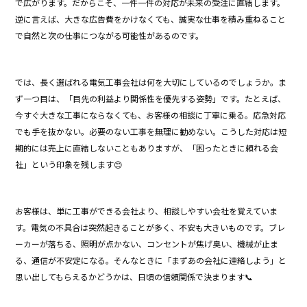
で広がります。だからこそ、一件一件の対応が未来の受注に直結します。
逆に言えば、大きな広告費をかけなくても、誠実な仕事を積み重ねること
で自然と次の仕事につながる可能性があるのです。
では、長く選ばれる電気工事会社は何を大切にしているのでしょうか。ま
ず一つ目は、「目先の利益より関係性を優先する姿勢」です。たとえば、
今すぐ大きな工事にならなくても、お客様の相談に丁寧に乗る。応急対応
でも手を抜かない。必要のない工事を無理に勧めない。こうした対応は短
期的には売上に直結しないこともありますが、「困ったときに頼れる会
社」という印象を残します😊
お客様は、単に工事ができる会社より、相談しやすい会社を覚えていま
す。電気の不具合は突然起きることが多く、不安も大きいものです。ブレ
ーカーが落ちる、照明が点かない、コンセントが焦げ臭い、機械が止ま
る、通信が不安定になる。そんなときに「まずあの会社に連絡しよう」と
思い出してもらえるかどうかは、日頃の信頼関係で決まります📞