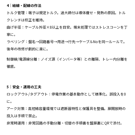
4｜結線・配線の作法
トルク管理：端子は規定トルク。過大締付は導体痩せ・発熱の原因。トル
クレンチは校正を維持。
曲げ半径：ケーブル外径×8以上を目安。端末処理ではストレスコーンを丁
寧に。
ラベリング：盤名→回路番号→用途→行先→ケーブルNoを同一ルールで。
後年の改修が劇的に楽に。
制御線/電源線分離：ノイズ源（インバータ等）との離隔、トレー内分離を
徹底。
5｜安全・運用の工夫
ロックアウト/タグアウト：停電作業の基本動作として標準化。誤投入を0
に。
アーク対策：高短絡容量環境では遮断器特性と保護具を整備。扉開放時の
投入は手順で禁止。
非常時運用：非常回路の手動分離・切替の手順書を盤扉裏にQRで添付。