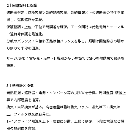
2｜回路設計と保護
遮断器選定：遮断容量＞系統短絡容量。系統情報と上位遮断器の特性を確
認し、選択遮断を実現。
保護協調：上位→下位で時間差を確保。モータ回路は始動電流とサーマル
で過負荷保護を最適化。
分岐のバランス：単相多回路は相バランスを取る。照明は回路跨ぎの明か
り割りで半停を回避。
サージ/SPD：雷多発・沿岸・IT機器が多い施設ではSPDを盤階層で段落ち
設置。
3｜熱設計と換気
発熱把握：遮断器・電源・インバータ等の損失Wを合算。周囲温度+装置上
昇で内部温度を推算。
換気：自然換気が基本。高密度盤は強制換気ファン、吸気は下・排気は
上。フィルタは交換容易に。
レイアウト：発熱源を上下・左右に分散。上段に制御、下段に電源など機
器の熱耐性を意識。