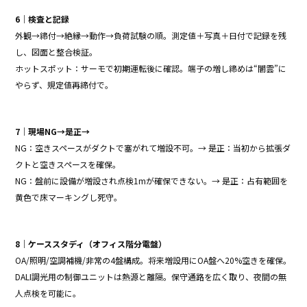
6｜検査と記録
外観→締付→絶縁→動作→負荷試験の順。測定値＋写真＋日付で記録を残
し、図面と整合検証。
ホットスポット：サーモで初期運転後に確認。端子の増し締めは“闇雲”に
やらず、規定値再締付で。
7｜現場NG→是正→
NG：空きスペースがダクトで塞がれて増設不可。→ 是正：当初から拡張ダ
クトと空きスペースを確保。
NG：盤前に設備が増設され点検1mが確保できない。→ 是正：占有範囲を
黄色で床マーキングし死守。
8｜ケーススタディ（オフィス階分電盤）
OA/照明/空調補機/非常の4盤構成。将来増設用にOA盤へ20%空きを確保。
DALI調光用の制御ユニットは熱源と離隔。保守通路を広く取り、夜間の無
人点検を可能に。