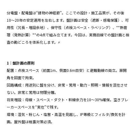
b
分電盤・配電盤は“建物の神経節”。ここでの設計・施工品質が、その後
o
10〜20年の安定運用を左右します。盤計画は安全（遮断・感電保護）、可
o
用性（冗長・増設余地）、保守性（点検スペース・ラベリング）、**熱管
k
理（発熱計算）**の4点で組み立てます。今回は、実務目線での盤計画と検
査の勘どころを体系化します。⚡️
1｜盤計画の原則
配置：点検スペース（前面1m、側面0.6m目安）と避難動線の両立。扉開
角を図面で拘束。
回路構成：用途別に盤を分け、非常・常用・動力・照明・情報を混在させ
ない。非常と常用は物理分離。
将来増設：母線・スペース・ダクト・幹線余力を10〜30%確保。空きブレ
ーカースペースを“実在”で残す。
環境：湿気・粉じん・塩害・高温を見越し、IP等級とフィルタ/換気を計
画。屋外盤は結露対策必須。