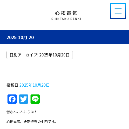
2025 10月 20
日別アーカイブ:
2025年10月20日
第２０回電気工事雑学講座
投稿日
2025年10月20日
F
T
Li
a
w
n
皆さんこんにちは！
c
itt
e
心拓電気、更新担当の中西です。
e
er