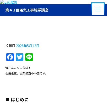
第４１回電気工事雑学講座
第４１回電気工事雑学講座
投稿日
2026年5月12日
F
T
Li
a
w
n
皆さんこんにちは！
c
itt
e
心拓電気、更新担当の中西です。
e
er
b
o
■ はじめに
o